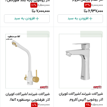
آذر روشویی پایه بلند فلورانس/
8,500,000
8,000,000
17
%
13
%
سفیدطلایی
7,000,000
6,937,000
افزودن به سبد
افزودن به سبد
شیرآلات شیرلند/شیرآلات کویران
شیرآلات شیرلند/شیرآلات کویران
آذر روشویی آلیس/کروم
آذر ظرفشویی دومنظوره آلفا/
12,000,000
6,500,000
10
%
9
%
سفیدطلایی