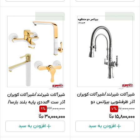
شیرآلات شیرلند/شیرآلات کویران
شیرآلات شیرلند/شیرآلات کویران
آذر ظرفشویی بیزانس دو
آذر ست 4عددی پایه بلند بارسا/
33,000,000
17,000,000
9
%
7
%
منظوره/کروم مات
سفیدطلایی
30,000,000
15,800,000
افزودن به سبد
افزودن به سبد