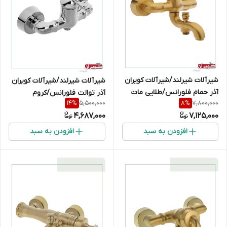
شیرآلات شیرلند/شیرآلات کویران
شیرآلات شیرلند/شیرآلات کویران
آذر حمام فلورانس/طلایی مات
آذر توالت فلورانس/کروم
5,500,000
7,800,000
14
%
8
%
4,687,000
7,125,000
افزودن به سبد
افزودن به سبد