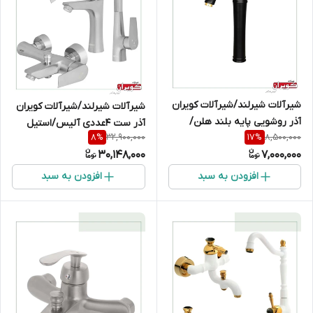
شیرآلات شیرلند/شیرآلات کویران
شیرآلات شیرلند/شیرآلات کویران
آذر روشویی پایه بلند هلن/
آذر ست 4عددی آلیس/استیل
32,900,000
8,500,000
8
%
17
%
مشکی طلایی
مات
30,148,000
7,000,000
افزودن به سبد
افزودن به سبد