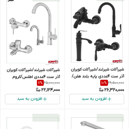
شیرآلات شیرلند/شیرآلات کویران
شیرآلات شیرلند/شیرآلات کویران
آذر ست 4عددی پایه بلند هلن/
آذر ست 4عددی اطلس/کروم
25,000,000
29,500,000
11
%
10
%
مشکی مات
22,124,000
26,320,000
افزودن به سبد
افزودن به سبد