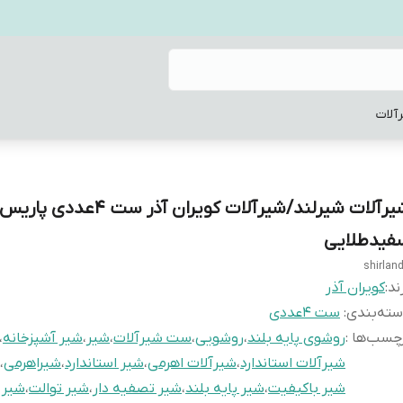
آلات
شیرآلات شیرلند/شیرآلات کویران آذر ست 4عددی پار
فیدطلایی
shirlan
ند:
کویران آذر
ته‌بندی
:
ست 4عددی
چسب‌ها :
روشوی پایه بلند
،
روشویی
،
ست شیرآلات
،
شیر
،
شیر آشپزخانه
،
شیرآلات استاندارد
،
شیرآلات اهرمی
،
شیر استاندارد
،
شیراهرمی
،
شیر باکیفیت
،
شیر پایه بلند
،
شیر تصفیه دار
،
شیر توالت
،
شیر 