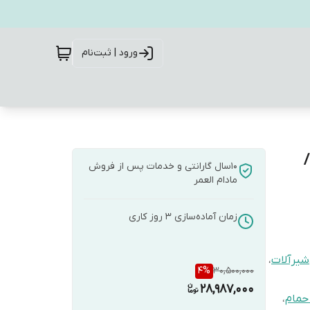
ورود | ثبت‌نام
یس/
10سال گارانتی و خدمات پس از فروش
مادام العمر
زمان آماده‌سازی
3
روز کاری
شیرآلات
،
4
%
30,500,000
28,987,000
حمام
،