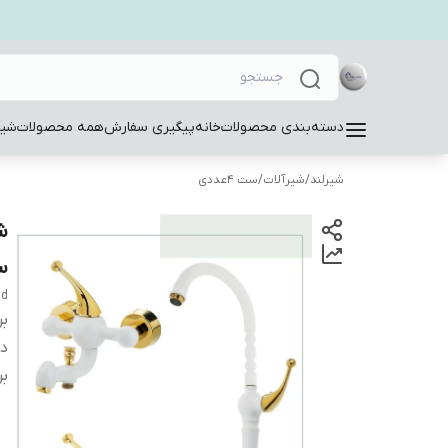
دسته‌بندی محصولات
خانه
پیگیری سفارش
همه محصولات
شیر
شیرلند
/
شیرآلات
/
ست 4عددی
س
dd
بر
دس
بر