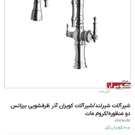
شیرآلات شیرلند/شیرآلات کویران آذر ظرفشویی بیزانس
دو منظوره/کروم مات
shirlandd
برند:
کویران آذر