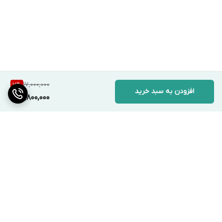
17,000,000
7
%
افزودن به سبد خرید
15,800,000
برگشت به بالا