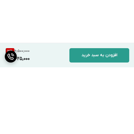
6,500,000
13
%
افزودن به سبد خرید
5,625,000
برگشت به بالا