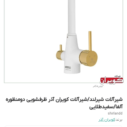
شیرآلات شیرلند/شیرآلات کویران آذر ظرفشویی دومنظوره
آلفا/سفیدطلایی
shirlandd
برند:
کویران آذر