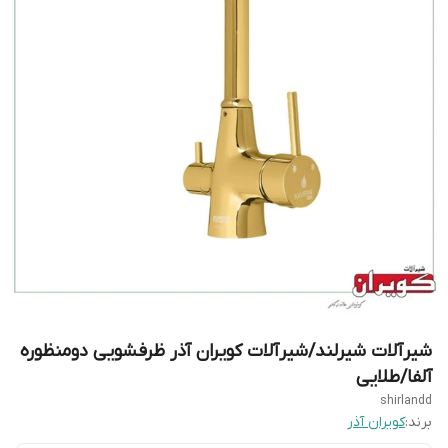
شیرآلات شیرلند/شیرآلات کویران آذر ظرفشویی دومنظوره
آلفا/طلایی
shirlandd
برند:
کویران آذر