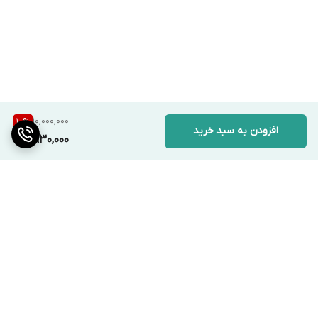
10,000,000
10
%
افزودن به سبد خرید
8,930,000
برگشت به بالا