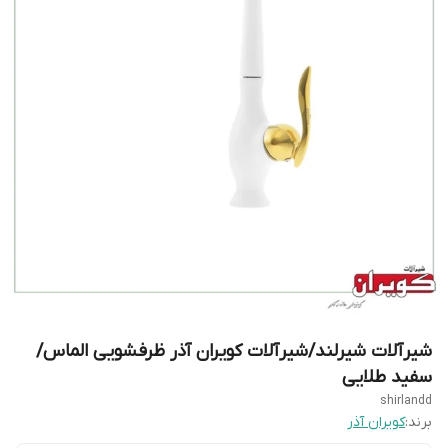
شیرآلات شیرلند/شیرآلات کویران آذر ظرفشویی الماس/
سفید طلایی
shirlandd
برند:
کویران آذر