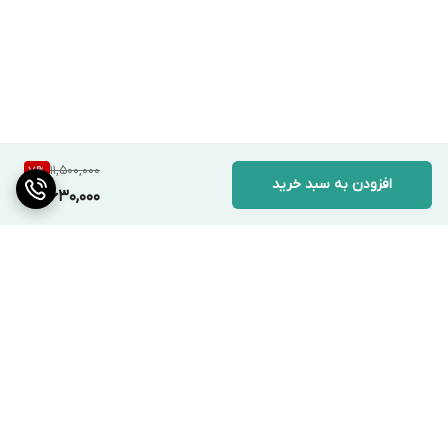
11,500,000
7
%
افزودن به سبد خرید
10,630,000
برگشت به بالا