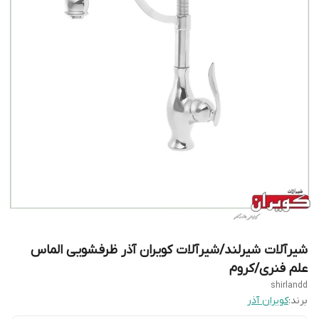
شیرآلات شیرلند/شیرآلات کویران آذر ظرفشویی الماس
علم فنری/کروم
shirlandd
برند:
کویران آذر