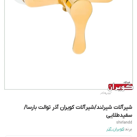
شیرآلات شیرلند/شیرآلات کویران آذر توالت بارسا/
سفیدطلایی
shirlandd
برند:
کویران آذر