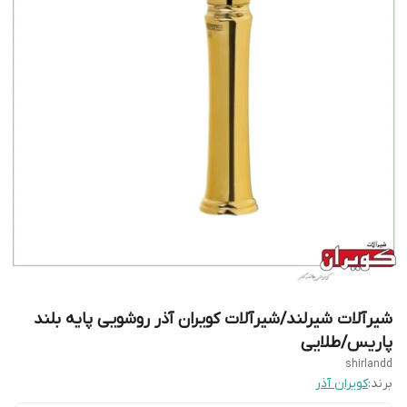
شیرآلات شیرلند/شیرآلات کویران آذر روشویی پایه بلند
پاریس/طلایی
shirlandd
برند:
کویران آذر