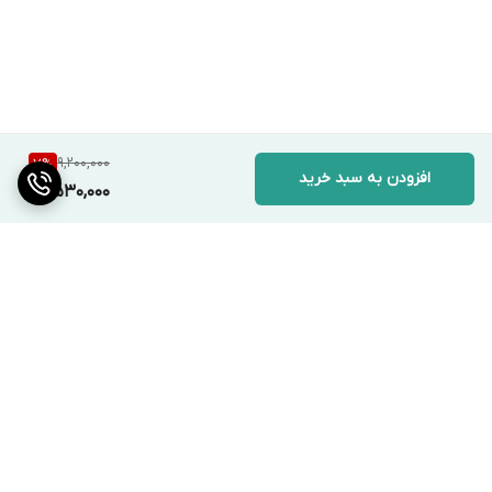
9,200,000
7
%
افزودن به سبد خرید
8,530,000
برگشت به بالا