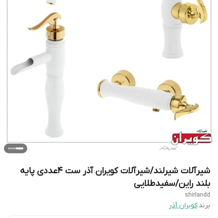
شیرآلات شیرلند/شیرآلات کویران آذر ست 4عددی پایه
بلند راین/سفیدطلایی
shirlandd
برند:
کویران آذر