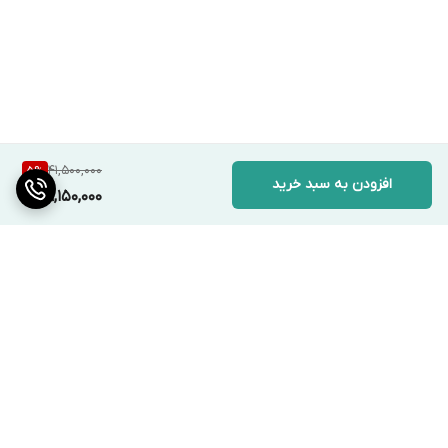
41,500,000
5
%
افزودن به سبد خرید
39,150,000
برگشت به بالا