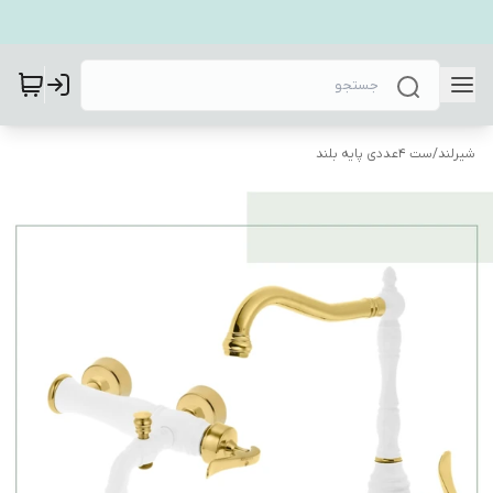
شیرلند
/
ست 4عددی پایه بلند