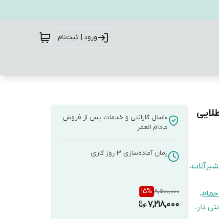
ورود | ثبت‌نام
لایی
10سال گارانتی و خدمات پس از فروش
مادام العمر
زمان آماده‌سازی
3
روز کاری
شیرآلات
،
15
%
8,500,000
حمام
،
7,218,000
نتی دار
،