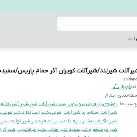
آلات
یرآلات شیرلند/شیرآلات کویران آذر حمام پاریس/سفیدط
shirlan
ند:
کویران آذر
ته‌بندی
:
حمام
چسب‌ها :
روشوی پایه بلند
،
روشویی
،
ست شیرآلات
،
شیر
،
شیر آشپزخانه
،
شیرآلات استاندارد
،
شیرآلات اهرمی
،
شیر استاندارد
،
شیراهرمی
،
شیر باکیفیت
،
شیر پایه بلند
،
شیر تصفیه دار
،
شیر توالت
،
شیر 
شیر دومنظوره
،
شیرسفید
،
شیر طلایی
،
شیر ظرفشویی
،
شیر گارا