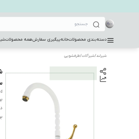
دسته‌بندی محصولات
خانه
پیگیری سفارش
همه محصولات
شیر
شیرلند
/
شیرآلات
/
ظرفشویی
ش
س
dd
بر
دس
بر