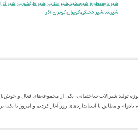
شیر دومنظوره
،
شیرسفید
،
شیر طلایی
،
شیر ظرفشویی
،
شیر گارا
شیرلند
،
شیر مشکی
،
کویران
،
کویران آذر
وزه تولید شیرآلات ساختمانی، یکی از مجموعه‌های فعال و خوش‌نا
بادوام و مطابق با استانداردهای روز آغاز کردیم و امروز با تکیه ب
ری با کیفیت می باشد