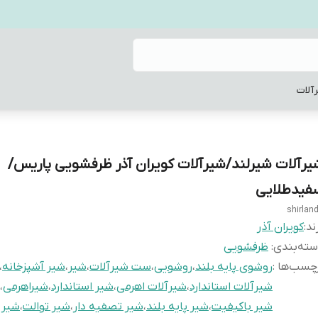
آلات
یرآلات شیرلند/شیرآلات کویران آذر ظرفشویی پاریس/
فیدطلایی
shirlan
ند:
کویران آذر
ته‌بندی
:
ظرفشویی
چسب‌ها :
روشوی پایه بلند
،
روشویی
،
ست شیرآلات
،
شیر
،
شیر آشپزخانه
،
شیرآلات استاندارد
،
شیرآلات اهرمی
،
شیر استاندارد
،
شیراهرمی
،
شیر باکیفیت
،
شیر پایه بلند
،
شیر تصفیه دار
،
شیر توالت
،
شیر 