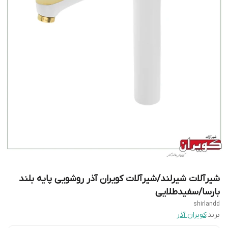
شیرآلات شیرلند/شیرآلات کویران آذر روشویی پایه بلند
بارسا/سفیدطلایی
shirlandd
برند:
کویران آذر