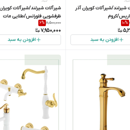
 شیرلند/شیرآلات کویران آذر
شیرآلات شیرلند/شیرآلات کویران 
اریس/کروم
ظرفشویی فلورانس/طلایی مات
6
%
8,500,000
10
%
7,950,000
5,2
افزودن به سبد
افزودن به سبد