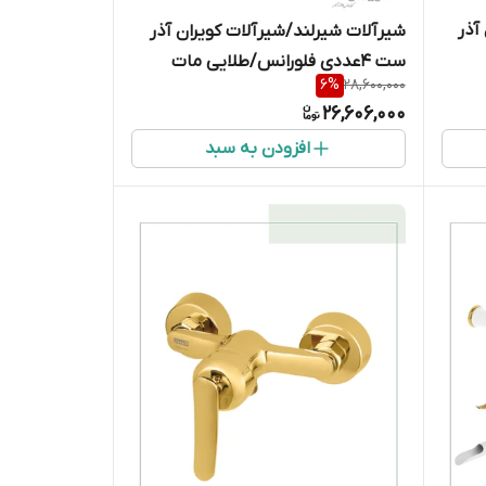
آذر
شیرآلات شیرلند/شیرآلات کویران آذر
ست 4عددی فلورانس/طلایی مات
6
%
28,600,000
26,606,000
افزودن به سبد