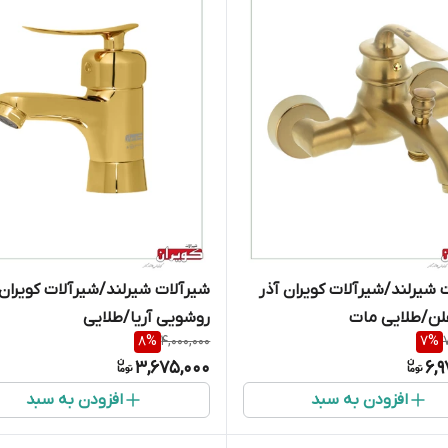
 شیرلند/شیرآلات کویران آذر
شیرآلات شیرلند/شیرآلات کویران 
لن/طلایی مات
روشویی آریا/طلایی
8
%
4,000,000
7
%
3,675,000
6,
افزودن به سبد
افزودن به سبد