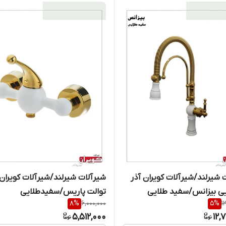
 شیرلند/شیرآلات کویران آذر
شیرآلات شیرلند/شیرآلات کویران 
ی بیزانس/سفید طلایی
توالت پاریس/سفیدطلایی
8
%
6,000,000
5
%
1
5,512,000
12,