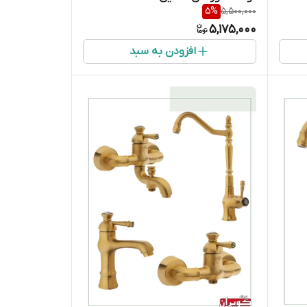
5
%
5,500,000
5,175,000
افزودن به سبد