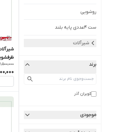
روشویی
ست 4عددی پایه بلند
شیرآلات
شیرآلات
ظرفشوی
7,500,000
برند
900,000
کویران آذر
موجودی