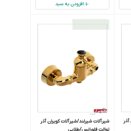
افزودن به سبد
آذر
شیرآلات شیرلند/شیرآلات کویران آذر
توالت فلورانس/طلایی