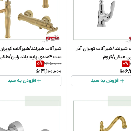
 شیرلند/شیرآلات کویران آذر
شیرآلات شیرلند/شیرآلات کویران 
ی میلان/کروم
ست 4عددی پایه بلند راین/طلای
5
%
43,500,000
8
%
مات
41,100,000
6,
افزودن به سبد
افزودن به سبد