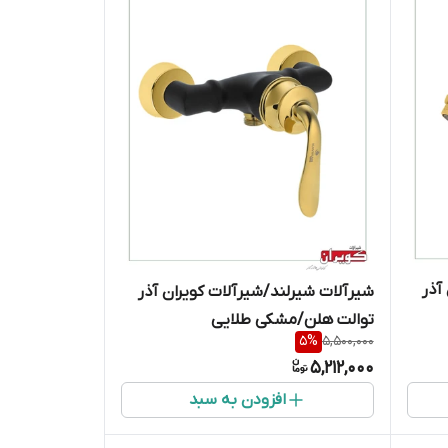
آذر
شیرآلات شیرلند/شیرآلات کویران آذر
توالت هلن/مشکی طلایی
5
%
5,500,000
5,212,000
افزودن به سبد