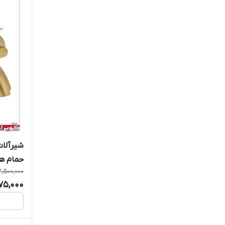
شیرآلات
حمام ه
7,500,000
975,000