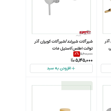
آذر
شیرآلات شیرلند/شیرآلات کویران آذر
ی
توالت اطلس/استیل مات
8
%
5,600,000
5,145,000
افزودن به سبد