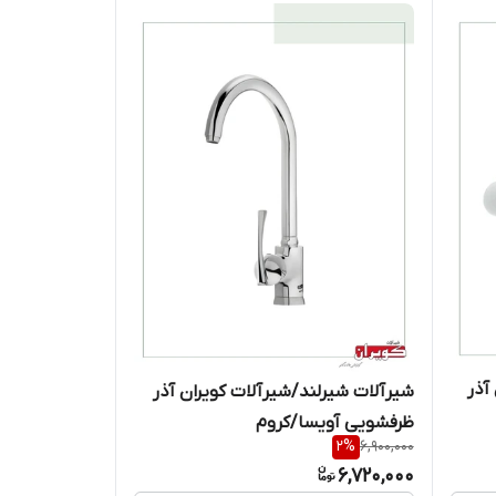
آذر
شیرآلات شیرلند/شیرآلات کویران آذر
ظرفشویی آویسا/کروم
2
%
6,900,000
6,720,000