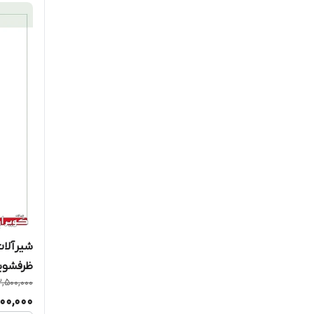
شیرآلات
ظرفشوی
3,500,000
700,000