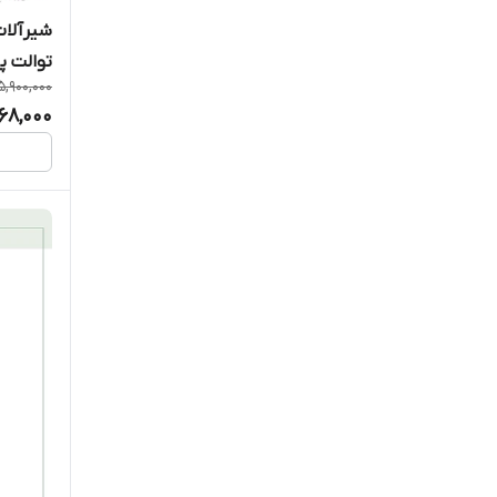
شیرآلات
توالت پ
5,900,000
68,000