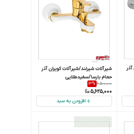
آذر
شیرآلات شیرلند/شیرآلات کویران آذر
حمام بارسا/سفیدطلایی
13
%
6,500,000
5,625,000
افزودن به سبد