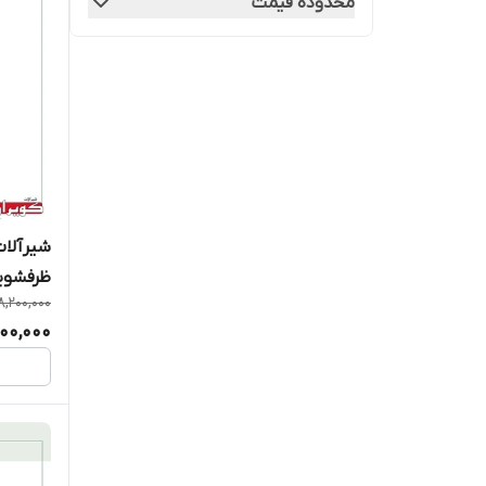
محدوده قیمت
شیرآلات
ظرفشوی
8,200,000
00,000