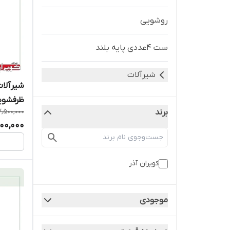
روشویی
ست 4عددی پایه بلند
شیرآلات
شیرآلات
ظرفشوی
7,500,000
برند
900,000
کویران آذر
موجودی