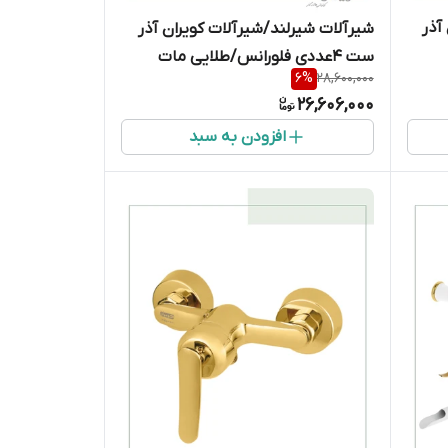
آذر
شیرآلات شیرلند/شیرآلات کویران آذر
ست 4عددی فلورانس/طلایی مات
6
%
28,600,000
26,606,000
افزودن به سبد