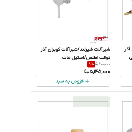
آذر
شیرآلات شیرلند/شیرآلات کویران آذر
ی
توالت اطلس/استیل مات
8
%
5,600,000
5,145,000
افزودن به سبد