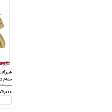
شیرآلات
حمام ه
7,500,000
975,000