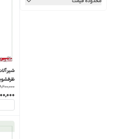
محدوده قیمت
شیرآلات
ظرفشوی
8,200,000
00,000