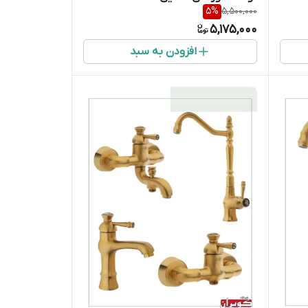
5
%
5,500,000
5,175,000
افزودن به سبد