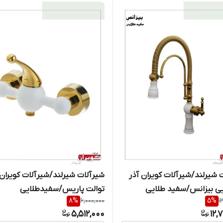
 شیرلند/شیرآلات کویران آذر
شیرآلات شیرلند/شیرآلات کویران 
ی بیزانس/سفید طلایی
توالت پاریس/سفیدطلایی
8
%
6,000,000
5
%
1
5,512,000
12,