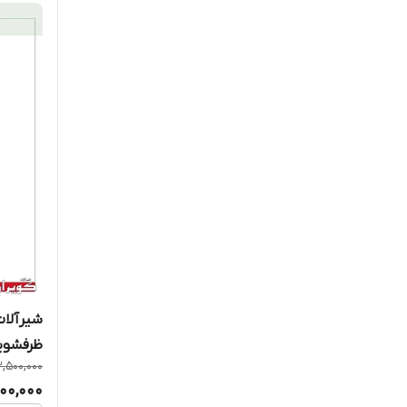
شیرآلات
ظرفشوی
3,500,000
700,000