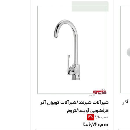
آذر
شیرآلات شیرلند/شیرآلات کویران آذر
ظرفشویی آویسا/کروم
2
%
6,900,000
6,720,000