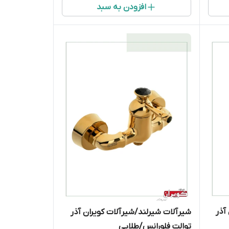
افزودن به سبد
آذر
شیرآلات شیرلند/شیرآلات کویران آذر
توالت فلورانس/طلایی