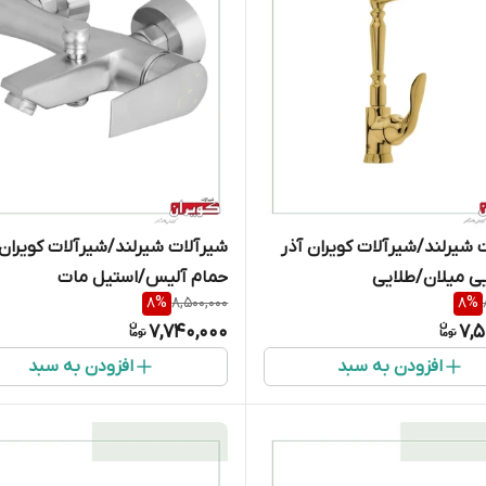
 شیرلند/شیرآلات کویران آذر
شیرآلات شیرلند/شیرآلات کویران 
ی میلان/طلایی
حمام آلیس/استیل مات
8
%
8,500,000
8
%
7,740,000
7,5
افزودن به سبد
افزودن به سبد