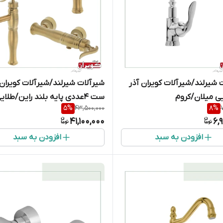
 شیرلند/شیرآلات کویران آذر
شیرآلات شیرلند/شیرآلات کویران 
ی میلان/کروم
ست 4عددی پایه بلند راین/طلای
5
%
43,500,000
8
%
مات
41,100,000
6,
افزودن به سبد
افزودن به سبد