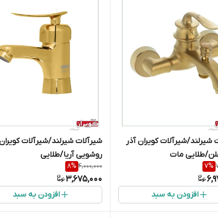
 شیرلند/شیرآلات کویران آذر
شیرآلات شیرلند/شیرآلات کویران 
لن/طلایی مات
روشویی آریا/طلایی
8
%
4,000,000
7
%
3,675,000
6,
افزودن به سبد
افزودن به سبد