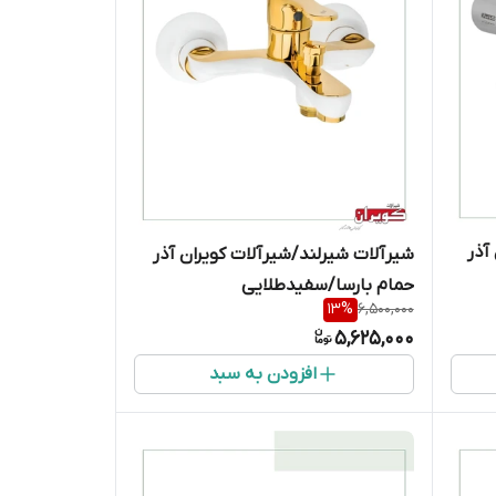
آذر
شیرآلات شیرلند/شیرآلات کویران آذر
حمام بارسا/سفیدطلایی
13
%
6,500,000
5,625,000
افزودن به سبد