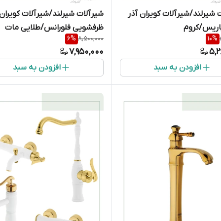
 شیرلند/شیرآلات کویران آذر
شیرآلات شیرلند/شیرآلات کویران 
اریس/کروم
ظرفشویی فلورانس/طلایی مات
6
%
8,500,000
10
%
7,950,000
5,2
افزودن به سبد
افزودن به سبد