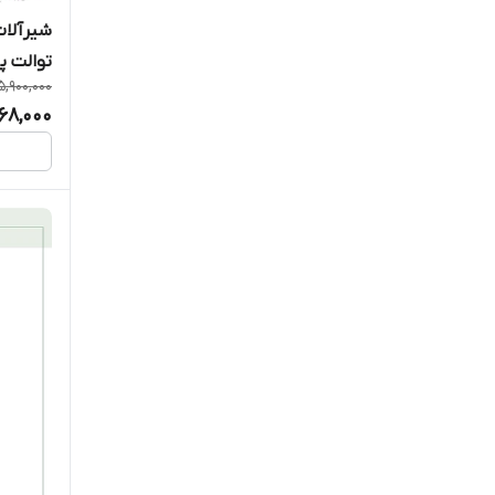
شیرآلات
توالت پ
5,900,000
68,000