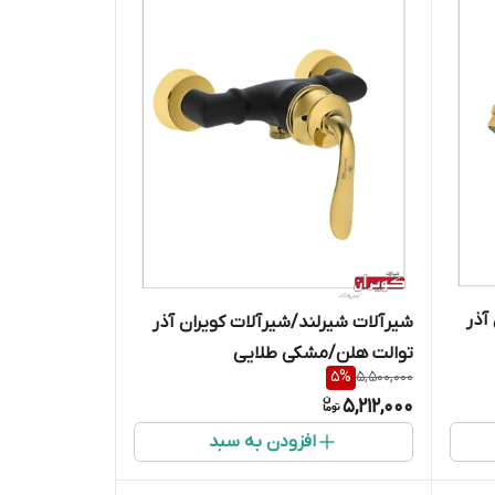
آذر
شیرآلات شیرلند/شیرآلات کویران آذر
توالت هلن/مشکی طلایی
5
%
5,500,000
5,212,000
افزودن به سبد