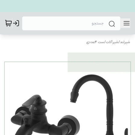
شیرلند
/
شیرآلات
/
ست 4عددی