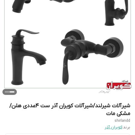
شیرآلات شیرلند/شیرآلات کویران آذر ست 4عددی هلن/
مشکی مات
shirlandd
برند:
کویران آذر