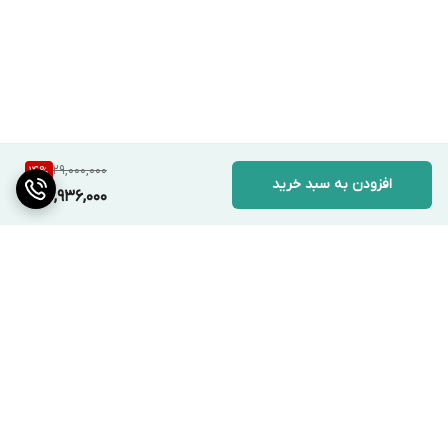
29,000,000
14
%
افزودن به سبد خرید
24,936,000
برگشت به بالا