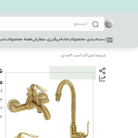
دسته‌بندی محصولات
خانه
پیگیری سفارش
همه محصولات
شیر
شیرلند
/
شیرآلات
/
ست 4عددی
م
dd
بر
دس
بر