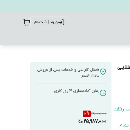
ورود | ثبت‌نام
4عددی هلن/طلایی
10سال گارانتی و خدمات پس از فروش
مادام العمر
زمان آماده‌سازی
3
روز کاری
شیرآلات
،
10
%
29,000,000
25,987,000
حمام
،