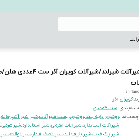
آلات
شیرآلات شیرلند/شیرآلات کویران آذر ست 
ات
shirlan
ند:
کویران آذر
ته‌بندی
:
ست 4عددی
چسب‌ها :
روشوی پایه بلند
،
روشویی
،
ست شیرآلات
،
شیر
،
شیر آشپزخانه
،
شیرآلات استاندارد
،
شیرآلات اهرمی
،
شیر استاندارد
،
شیراهرمی
،
شیر باکیفیت
،
شیر پایه بلند
،
شیر تصفیه دار
،
شیر توالت
،
شیر 