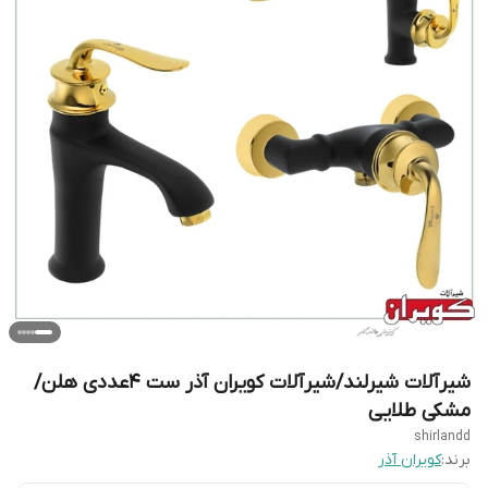
شیرآلات شیرلند/شیرآلات کویران آذر ست 4عددی هلن/
مشکی طلایی
shirlandd
برند:
کویران آذر