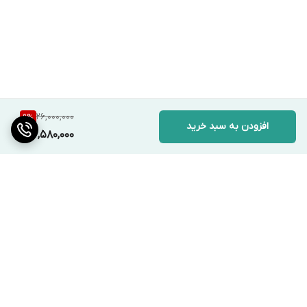
26,000,000
9
%
افزودن به سبد خرید
23,580,000
برگشت به بالا