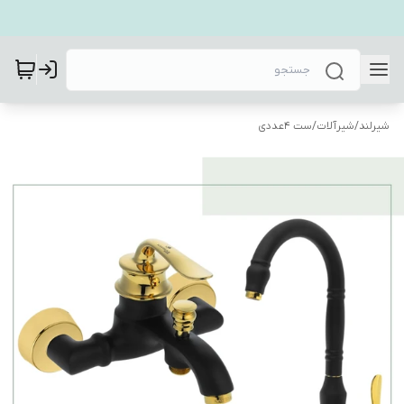
شیرلند
/
شیرآلات
/
ست 4عددی