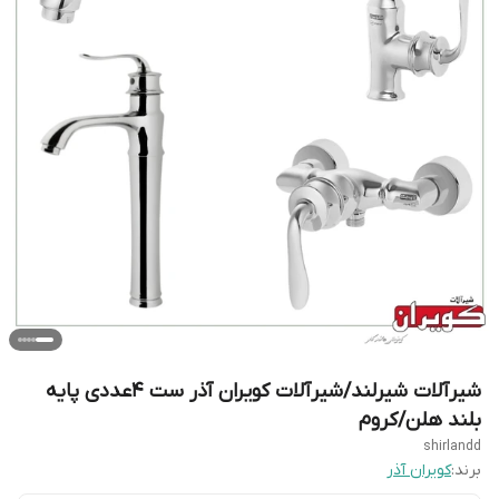
شیرآلات شیرلند/شیرآلات کویران آذر ست 4عددی پایه
بلند هلن/کروم
shirlandd
برند:
کویران آذر