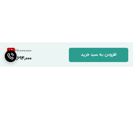
27,000,000
8
%
افزودن به سبد خرید
24,694,000
برگشت به بالا