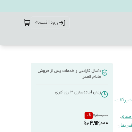
ورود | ثبت‌نام
10سال گارانتی و خدمات پس از فروش
مادام العمر
زمان آماده‌سازی
3
روز کاری
شیرآلات
،
10
%
5,500,000
حمام
،
4,912,000
نتی دار
،