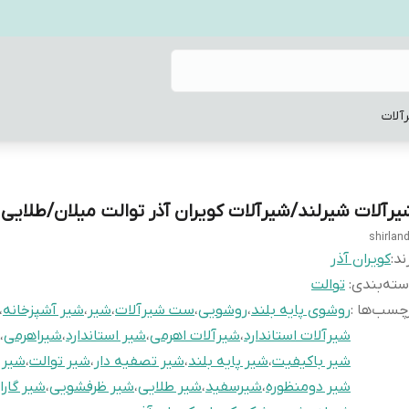
آلات
یرآلات شیرلند/شیرآلات کویران آذر توالت میلان/طلایی
shirlan
ند:
کویران آذر
ته‌بندی
:
توالت
چسب‌ها :
روشوی پایه بلند
،
روشویی
،
ست شیرآلات
،
شیر
،
شیر آشپزخانه
،
شیرآلات استاندارد
،
شیرآلات اهرمی
،
شیر استاندارد
،
شیراهرمی
،
شیر باکیفیت
،
شیر پایه بلند
،
شیر تصفیه دار
،
شیر توالت
،
شیر 
شیر دومنظوره
،
شیرسفید
،
شیر طلایی
،
شیر ظرفشویی
،
شیر گارا