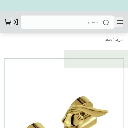
شیرلند
/
حمام