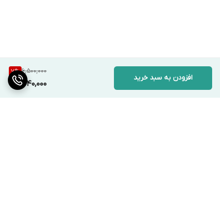
6,500,000
7
%
افزودن به سبد خرید
6,040,000
برگشت به بالا