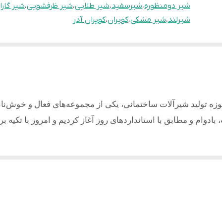
شیر دومنظوره
،
شیرسفید
،
شیر طلایی
،
شیر ظرفشویی
،
شیر گارا
شیرلند
،
شیر مشکی
،
کویران
،
کویران آذر
وزه تولید شیرآلات ساختمانی، یکی از مجموعه‌های فعال و خوش‌نا
بادوام و مطابق با استانداردهای روز آغاز کردیم و امروز با تکیه ب
ری با کیفیت می باشد