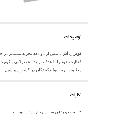
توضیحات
کویران آذر
با بیش از دو دهه تجربه مستمر در ح
فعالیت خود را با هدف تولید محصولاتی باکیفیت، 
مطلوب ترین تولیدکنندگان در کشور میباشیم.
کلیه محصولات تولید شده از آلیاژ برنج و با آبکا
کویران آذر دارای نشان استاندارد ملی ایران و 10سال ضمانت و خدمات پس از فروش مادام العمر میباشد.
نظرات
دسته بندی محصولاتی تولید به صورت:
1-ست 4عددی شیرآلات
شما هم درباره این محصول نظر خود را بنویسید.