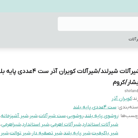
آلات
شیرآلات شیرلند/شیرآلات کویران آذر ست 4عددی پا
بشار/کروم
shirlan
ند:
کویران آذر
ته‌بندی
:
ست 4عددی پایه بلند
چسب‌ها :
روشوی پایه بلند
،
روشویی
،
ست شیرآلات
،
شیر
،
شیر آشپزخانه
،
شیرآلات استاندارد
،
شیرآلات اهرمی
،
شیر استاندارد
،
شیراهرمی
،
شیر باکیفیت
،
شیر پایه بلند
،
شیر تصفیه دار
،
شیر توالت
،
شیر 