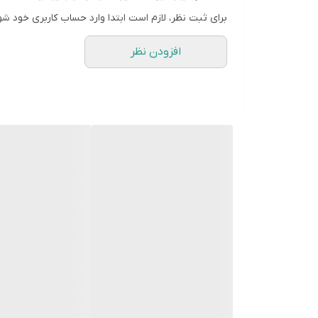
برای ثبت نظر، لازم است ابتدا وارد حساب کاربری خود شو
2-شیرآلات ظرفشویی معمولی و
دومنظوره
3-
شیرآلات حمام
افزودن نظر
4-شیرآلات روشویی پایه کوتاه و پایه بلند
5-شیرآلات توالت
کلیه محصولات در بسته بندی های مخصوص به همر
جهت نصب آسان عرضه میکند.
با تشکر از حسن انتخاب شما مشتریان عزیز