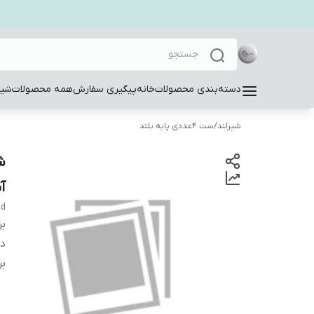
دسته‌بندی محصولات
خانه
پیگیری سفارش
همه محصولات
شیر
شیرلند
/
ست 4عددی پایه بلند
آ
dd
بر
دس
بر