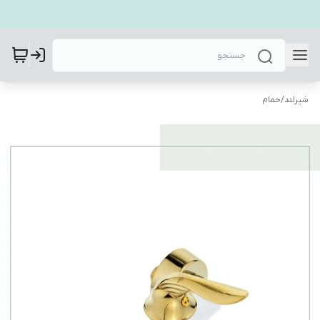
شیرلند
/
حمام