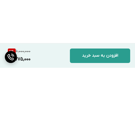
6,000,000
3
%
افزودن به سبد خرید
5,775,000
برگشت به بالا