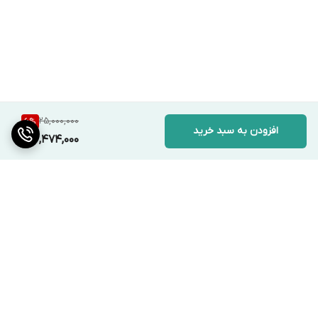
25,000,000
6
%
افزودن به سبد خرید
23,474,000
برگشت به بالا