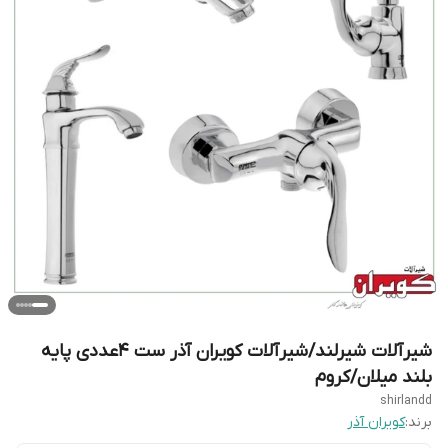
شیرآلات شیرلند/شیرآلات کویران آذر ست 4عددی پایه
بلند میلان/کروم
shirlandd
برند:
کویران آذر