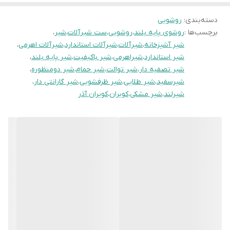
دسته‌بندی
:
روشویی
برچسب‌ها :
روشوی پایه بلند
،
روشویی
،
ست شیرآلات
،
شیر
،
شیر آشپزخانه
،
شیرآلات
،
شیرآلات استاندارد
،
شیرآلات اهرمی
،
شیر استاندارد
،
شیراهرمی
،
شیر باکیفیت
،
شیر پایه بلند
،
شیر تصفیه دار
،
شیر توالت
،
شیر حمام
،
شیر دومنظوره
،
شیرسفید
،
شیر طلایی
،
شیر ظرفشویی
،
شیر گارانتی دار
،
شیرلند
،
شیر مشکی
،
کویران
،
کویران آذر