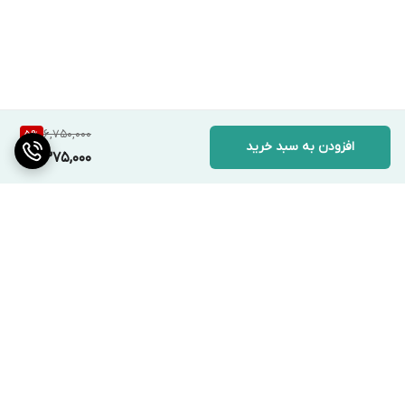
6,750,000
5
%
افزودن به سبد خرید
6,375,000
برگشت به بالا