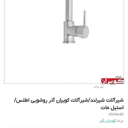
شیرآلات شیرلند/شیرآلات کویران آذر روشویی اطلس/
استیل مات
shirlandd
برند:
کویران آذر