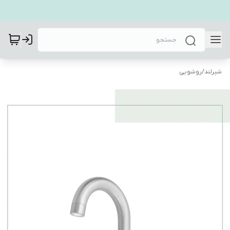
شیرلند
/
روشویی