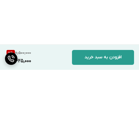
8,500,000
12
%
افزودن به سبد خرید
7,425,000
برگشت به بالا