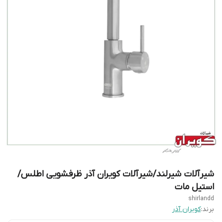
شیرآلات شیرلند/شیرآلات کویران آذر ظرفشویی اطلس/
استیل مات
shirlandd
برند:
کویران آذر