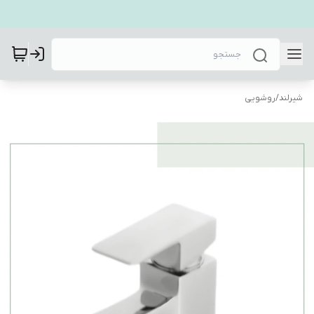
شیرلند
/
روشویی