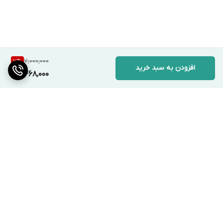
7,000,000
7
%
افزودن به سبد خرید
6,468,000
برگشت به بالا