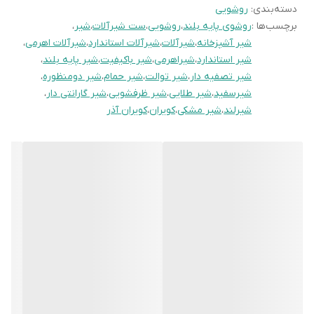
دسته‌بندی
:
روشویی
برچسب‌ها :
روشوی پایه بلند
،
روشویی
،
ست شیرآلات
،
شیر
،
شیر آشپزخانه
،
شیرآلات
،
شیرآلات استاندارد
،
شیرآلات اهرمی
،
شیر استاندارد
،
شیراهرمی
،
شیر باکیفیت
،
شیر پایه بلند
،
شیر تصفیه دار
،
شیر توالت
،
شیر حمام
،
شیر دومنظوره
،
شیرسفید
،
شیر طلایی
،
شیر ظرفشویی
،
شیر گارانتی دار
،
شیرلند
،
شیر مشکی
،
کویران
،
کویران آذر