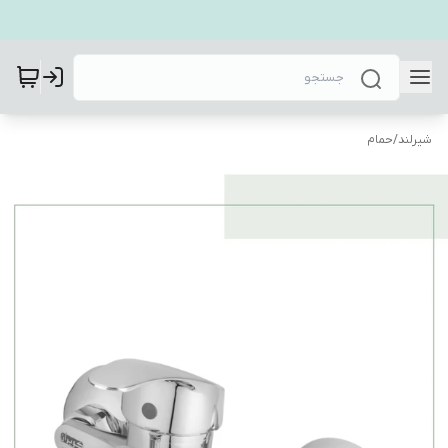
شیرلند
/
حمام