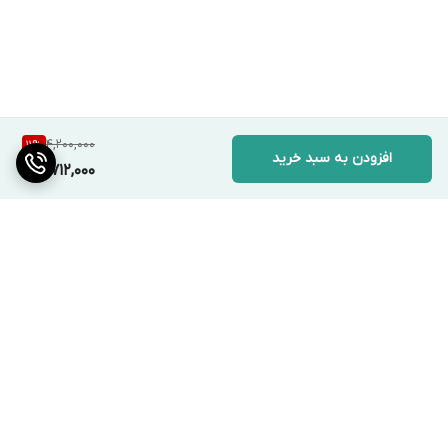
4,200,000
11
%
افزودن به سبد خرید
3,712,000
برگشت به بالا