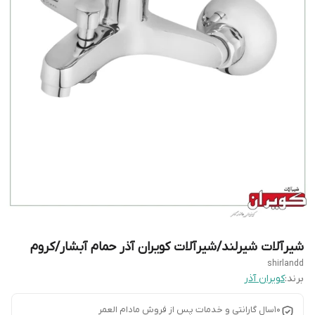
شیرآلات شیرلند/شیرآلات کویران آذر حمام آبشار/کروم
shirlandd
برند:
کویران آذر
10سال گارانتی و خدمات پس از فروش مادام العمر