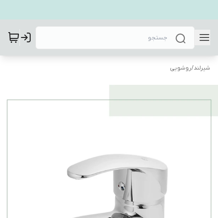
شیرلند
/
روشویی