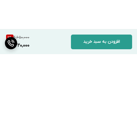
4,650,000
9
%
افزودن به سبد خرید
4,220,000
برگشت به بالا