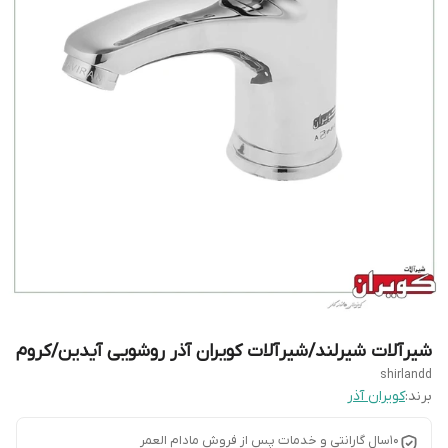
شیرآلات شیرلند/شیرآلات کویران آذر روشویی آیدین/کروم
shirlandd
برند:
کویران آذر
10سال گارانتی و خدمات پس از فروش مادام العمر