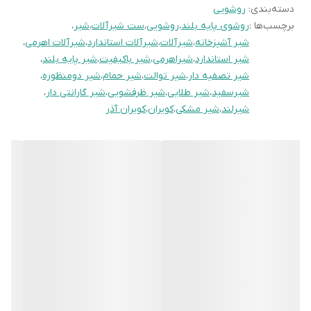
دسته‌بندی
:
روشویی
برچسب‌ها :
روشوی پایه بلند
،
روشویی
،
ست شیرآلات
،
شیر
،
شیر آشپزخانه
،
شیرآلات
،
شیرآلات استاندارد
،
شیرآلات اهرمی
،
شیر استاندارد
،
شیراهرمی
،
شیر باکیفیت
،
شیر پایه بلند
،
شیر تصفیه دار
،
شیر توالت
،
شیر حمام
،
شیر دومنظوره
،
شیرسفید
،
شیر طلایی
،
شیر ظرفشویی
،
شیر گارانتی دار
،
شیرلند
،
شیر مشکی
،
کویران
،
کویران آذر