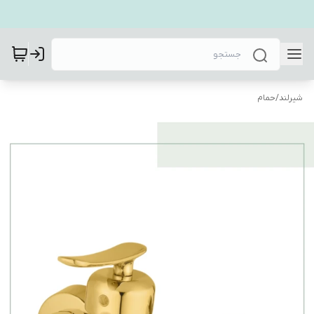
شیرلند
/
حمام