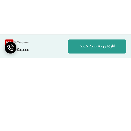
5,500,000
15
%
افزودن به سبد خرید
4,650,000
برگشت به بالا