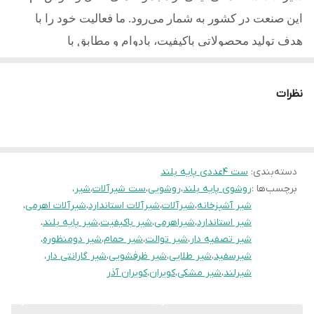
این صنعت در کشور به شمار می‌رود. ما فعالیت خود را با
هدف تولید محصولاتی باکیفیت، بادوام و مطابق با
استانداردهای روز آغاز کردیم و امروز با تکیه بر تجربه، دانش
فنی و تعهد به مشتریان یکی از مطلوب ترین تولیدکنندگان در
نظرات
کشور میباشیم.
کلیه محصولات تولید شده از آلیاژ برنج و با آبکاری با کیفیت
می باشد
دسته‌بندی
:
ست 4عددی پایه بلند
کویران آذر دارای نشان استاندارد ملی ایران و 10سال
برچسب‌ها :
روشوی پایه بلند
،
روشویی
،
ست شیرآلات
،
شیر
،
شیر آشپزخانه
،
شیرآلات
،
شیرآلات استاندارد
،
شیرآلات اهرمی
،
ضمانت و خدمات پس از فروش مادام العمر میباشد.
شیر استاندارد
،
شیراهرمی
،
شیر باکیفیت
،
شیر پایه بلند
،
شیر تصفیه دار
،
شیر توالت
،
دسته بندی محصولاتی تولید به صورت:
شیر حمام
،
شیر دومنظوره
،
شیرسفید
،
شیر طلایی
،
شیر ظرفشویی
،
شیر گارانتی دار
،
1-ست 4عددی شیرآلات
شیرلند
،
شیر مشکی
،
کویران
،
کویران آذر
2-شیرآلات ظرفشویی معمولی و
دومنظوره