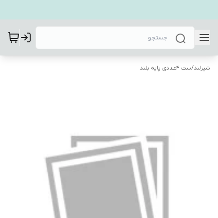
شیرلند
/
ست 4عددی پایه بلند