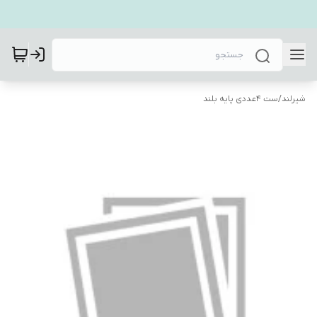
شیرلند
/
ست 4عددی پایه بلند