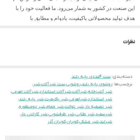
این صنعت در کشور به شمار می‌رود. ما فعالیت خود را با
هدف تولید محصولاتی باکیفیت، بادوام و مطابق با
استانداردهای روز آغاز کردیم و امروز با تکیه بر تجربه، دانش
فنی و تعهد به مشتریان یکی از مطلوب ترین تولیدکنندگان در
نظرات
کشور میباشیم.
کلیه محصولات تولید شده از آلیاژ برنج و با آبکاری با کیفیت
می باشد
دسته‌بندی
:
ست 4عددی پایه بلند
کویران آذر دارای نشان استاندارد ملی ایران و 10سال
برچسب‌ها :
روشوی پایه بلند
،
روشویی
،
ست شیرآلات
،
شیر
،
شیر آشپزخانه
،
شیرآلات
،
شیرآلات استاندارد
،
شیرآلات اهرمی
،
ضمانت و خدمات پس از فروش مادام العمر میباشد.
شیر استاندارد
،
شیراهرمی
،
شیر باکیفیت
،
شیر پایه بلند
،
شیر تصفیه دار
،
شیر توالت
،
دسته بندی محصولاتی تولید به صورت:
شیر حمام
،
شیر دومنظوره
،
شیرسفید
،
شیر طلایی
،
شیر ظرفشویی
،
شیر گارانتی دار
،
1-ست 4عددی شیرآلات
شیرلند
،
شیر مشکی
،
کویران
،
کویران آذر
2-شیرآلات ظرفشویی معمولی و
دومنظوره