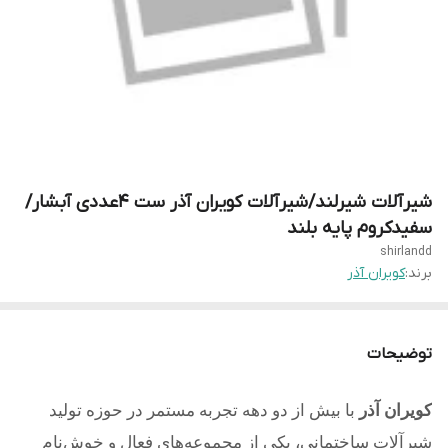
شیرآلات شیرلند/شیرآلات کویران آذر ست 4عددی آبشار/
سفیدکروم پایه بلند
shirlandd
برند:
کویران آذر
توضیحات
کویران آذر
با بیش از دو دهه تجربه مستمر در حوزه تولید
شیرآلات ساختمانی، یکی از مجموعه‌های فعال و خوش‌نام