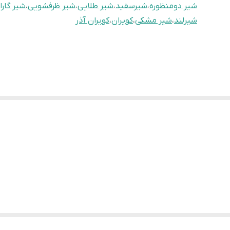
شیر دومنظوره
،
شیرسفید
،
شیر طلایی
،
شیر ظرفشویی
،
شیر گارا
شیرلند
،
شیر مشکی
،
کویران
،
کویران آذر