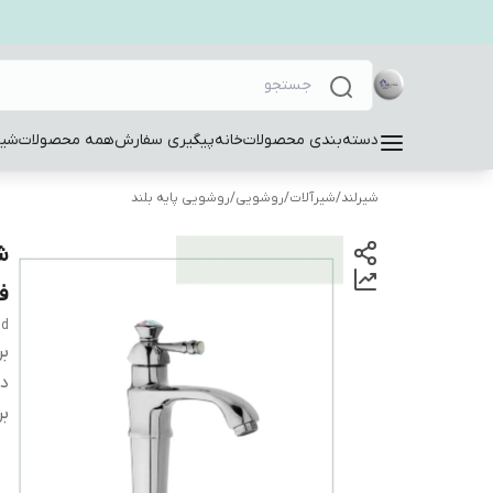
دسته‌بندی محصولات
خانه
پیگیری سفارش
همه محصولات
شیر
شیرلند
/
شیرآلات
/
روشویی
/
روشویی پایه بلند
ش
ف
dd
بر
دس
بر