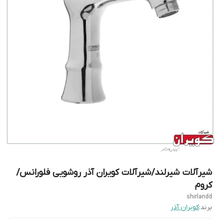
شیرآلات شیرلند/شیرآلات کویران آذر روشویی فلورانس/
کروم
shirlandd
برند:
کویران آذر