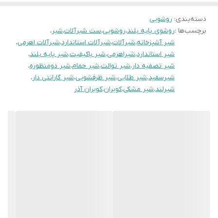
دسته‌بندی
:
روشویی
برچسب‌ها :
روشوی پایه بلند
،
روشویی
،
ست شیرآلات
،
شیر
،
شیر آشپزخانه
،
شیرآلات
،
شیرآلات استاندارد
،
شیرآلات اهرمی
،
شیر استاندارد
،
شیراهرمی
،
شیر باکیفیت
،
شیر پایه بلند
،
شیر تصفیه دار
،
شیر توالت
،
شیر حمام
،
شیر دومنظوره
،
شیرسفید
،
شیر طلایی
،
شیر ظرفشویی
،
شیر گارانتی دار
،
شیرلند
،
شیر مشکی
،
کویران
،
کویران آذر