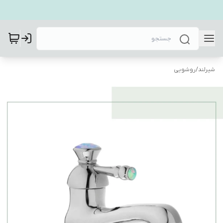
شیرلند
/
روشویی