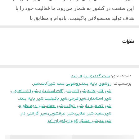
این صنعت در کشور به شمار می‌رود. ما فعالیت خود را با
هدف تولید محصولاتی باکیفیت، بادوام و مطابق با
استانداردهای روز آغاز کردیم و امروز با تکیه بر تجربه، دانش
فنی و تعهد به مشتریان یکی از مطلوب ترین تولیدکنندگان در
نظرات
کشور میباشیم.
کلیه محصولات تولید شده از آلیاژ برنج و با آبکاری با کیفیت
می باشد
دسته‌بندی
:
ست 4عددی پایه بلند
کویران آذر دارای نشان استاندارد ملی ایران و 10سال
برچسب‌ها :
روشوی پایه بلند
،
روشویی
،
ست شیرآلات
،
شیر
،
شیر آشپزخانه
،
شیرآلات
،
شیرآلات استاندارد
،
شیرآلات اهرمی
،
ضمانت و خدمات پس از فروش مادام العمر میباشد.
شیر استاندارد
،
شیراهرمی
،
شیر باکیفیت
،
شیر پایه بلند
،
شیر تصفیه دار
،
شیر توالت
،
دسته بندی محصولاتی تولید به صورت:
شیر حمام
،
شیر دومنظوره
،
شیرسفید
،
شیر طلایی
،
شیر ظرفشویی
،
شیر گارانتی دار
،
1-ست 4عددی شیرآلات
شیرلند
،
شیر مشکی
،
کویران
،
کویران آذر
2-شیرآلات ظرفشویی معمولی و
دومنظوره