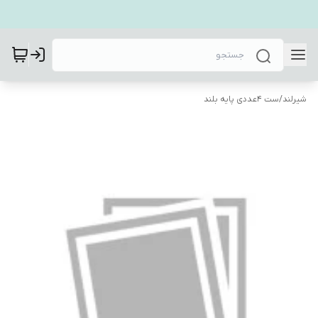
شیرلند
/
ست 4عددی پایه بلند