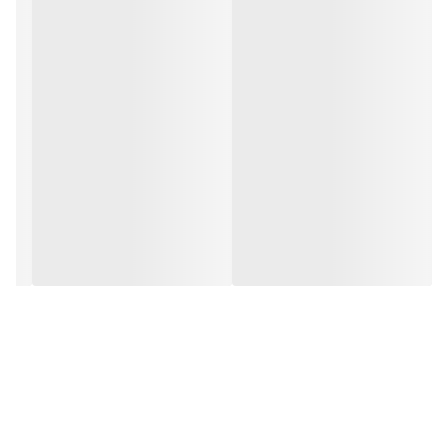
3-
شیرآلات حمام
4-شیرآلات روشویی پایه کوتاه و پایه بلند
5-شیرآلات توالت
کلیه محصولات در بسته بندی های مخصوص به همراه لوازم و
متعلقات جانبی کامل از جمله لوازم زیربندی،شلنگ روشویی
و ظرفشویی و ... به مشتریان خود جهت نصب آسان عرضه
میکند.
با تشکر از حسن انتخاب شما مشتریان عزیز