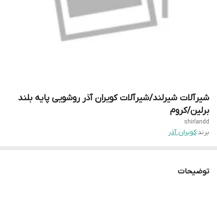
شیرآلات شیرلند/شیرآلات کویران آذر روشویی پایه بلند
برلین/کروم
shirlandd
برند:
کویران آذر
توضیحات