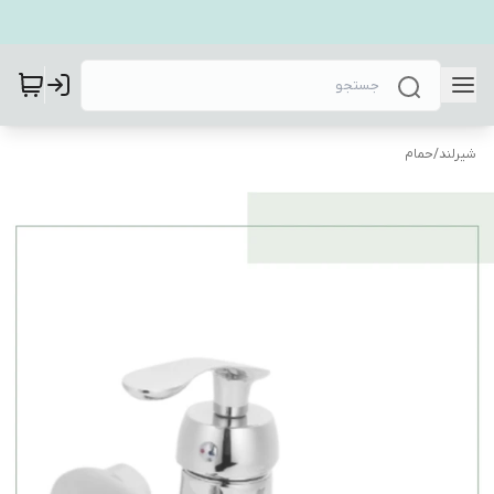
شیرلند
/
حمام