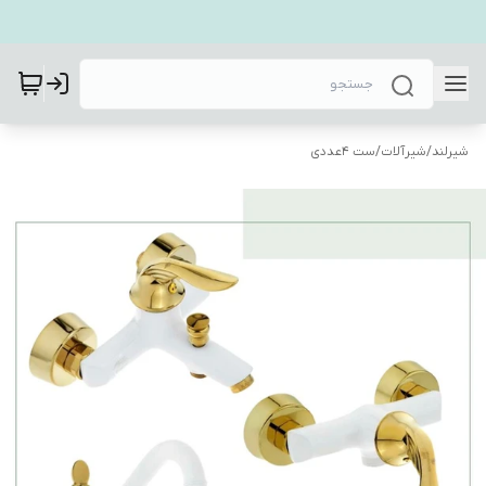
شیرلند
/
شیرآلات
/
ست 4عددی