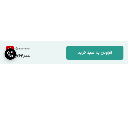
25,000,000
8
%
افزودن به سبد خرید
22,762,000
برگشت به بالا