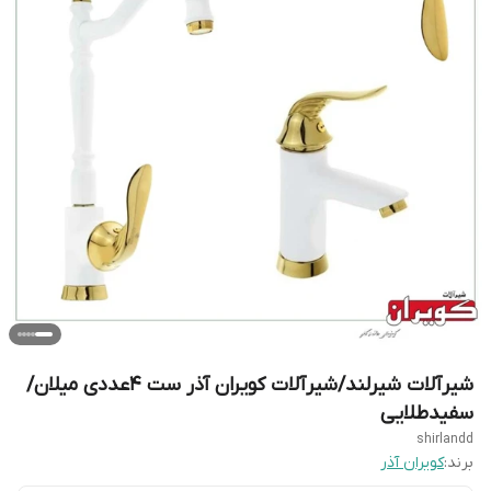
شیرآلات شیرلند/شیرآلات کویران آذر ست 4عددی میلان/
سفیدطلایی
shirlandd
برند:
کویران آذر